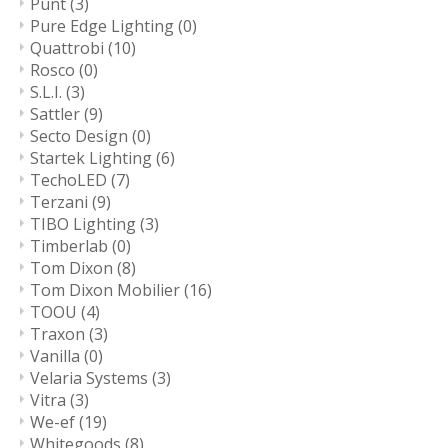
Punt
(3)
Pure Edge Lighting
(0)
Quattrobi
(10)
Rosco
(0)
S.L.I.
(3)
Sattler
(9)
Secto Design
(0)
Startek Lighting
(6)
TechoLED
(7)
Terzani
(9)
TIBO Lighting
(3)
Timberlab
(0)
Tom Dixon
(8)
Tom Dixon Mobilier
(16)
TOOU
(4)
Traxon
(3)
Vanilla
(0)
Velaria Systems
(3)
Vitra
(3)
We-ef
(19)
Whitegoods
(8)