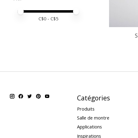
Prix minimum
Price maximum value
C$
0
- C$
5
S
Catégories
Produits
Salle de montre
Applications
Inspirations