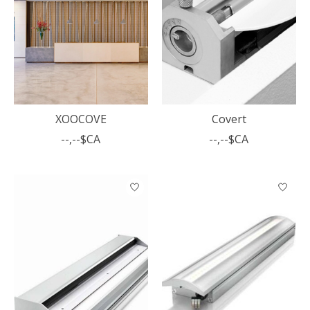
XOOCOVE
Covert
--,--$CA
--,--$CA