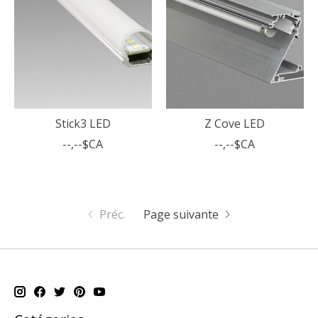
Stick3 LED
Z Cove LED
--,--$CA
--,--$CA
Préc.
Page suivante