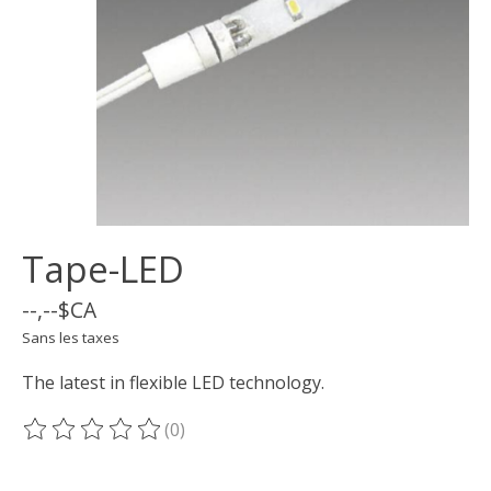
Tape-LED
--,--$CA
Sans les taxes
The latest in flexible LED technology.
(0)
Ce produit est évalué à
0
sur 5