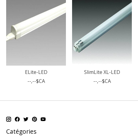
ELite-LED
SlimLite XL-LED
--,--$CA
--,--$CA
Catégories