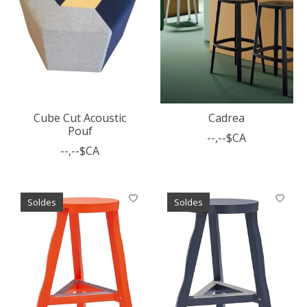
Cube Cut Acoustic
Cadrea
Pouf
--,--$CA
--,--$CA
Soldes
Soldes