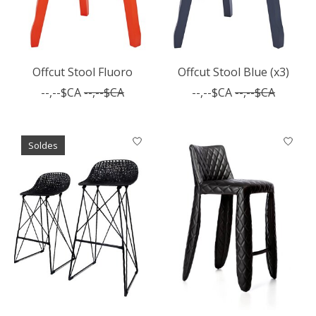
Offcut Stool Fluoro
Offcut Stool Blue (x3)
--,--$CA
--,--$CA
--,--$CA
--,--$CA
Soldes