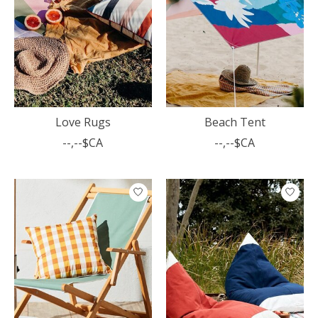
Love Rugs
Beach Tent
--,--$CA
--,--$CA