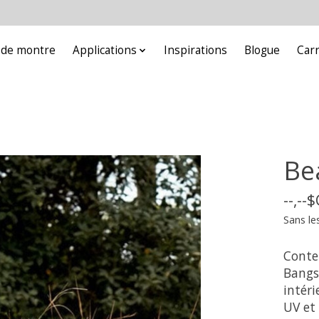
e de montre
Applications
Inspirations
Blogue
Car
Be
--,--
Sans le
Conte
Bangs
intéri
UV et 