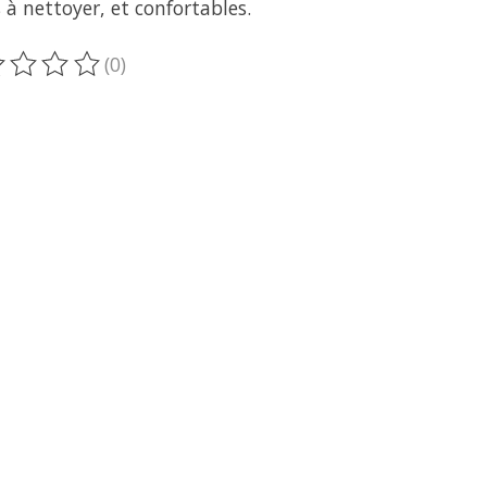
s à nettoyer, et confortables.
(0)
oduit est évalué à
0
sur 5