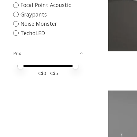
Focal Point Acoustic
Graypants
Noise Monster
TechoLED
Prix
Prix minimum
Price maximum value
C$
0
- C$
5