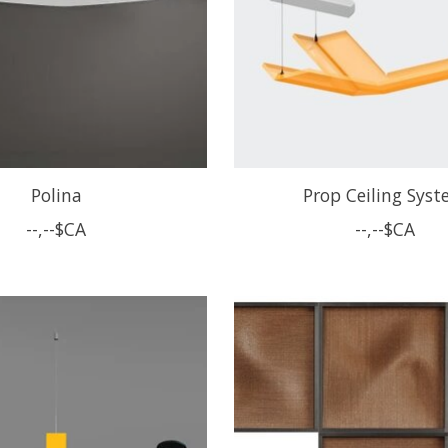
Polina
Prop Ceiling Sys
--,--$CA
--,--$CA