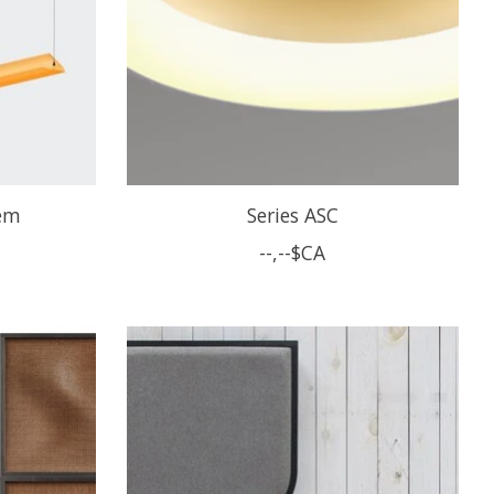
tem
Series ASC
--,--$CA