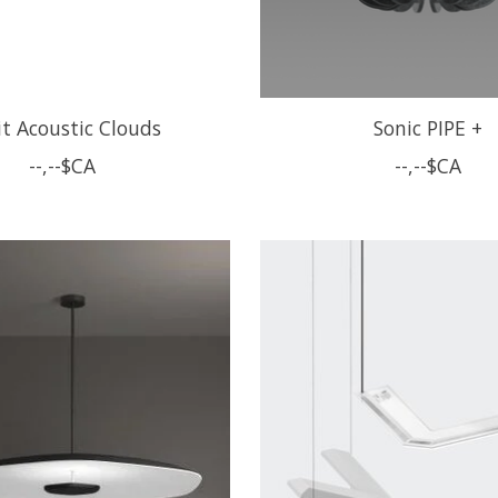
it Acoustic Clouds
Sonic PIPE +
--,--$CA
--,--$CA