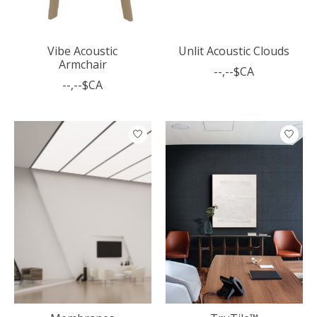
Vibe Acoustic
Unlit Acoustic Clouds
Armchair
--,--$CA
--,--$CA