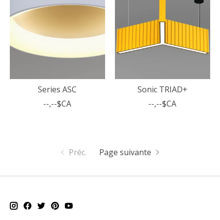
Series ASC
Sonic TRIAD+
--,--$CA
--,--$CA
Préc.
Page suivante