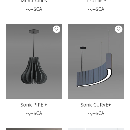
Membranes
TruTile™
--,--$CA
--,--$CA
Sonic PIPE +
Sonic CURVE+
--,--$CA
--,--$CA