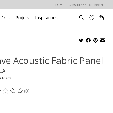
FC
S’inscrire / Se connecter
rières
Projets
Inspirations
ve Acoustic Fabric Panel
$CA
s taxes
(0)
oduit est évalué à
0
sur 5