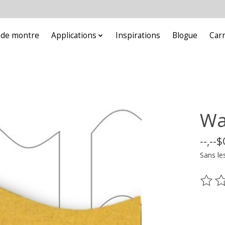
e de montre
Applications
Inspirations
Blogue
Car
Wa
--,--
Sans le
Ce pr