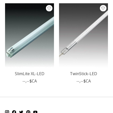
Articles du carrousel de produits
SlimLite XL-LED
TwinStick-LED
--,--$CA
--,--$CA