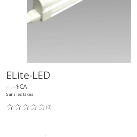
ELite-LED
--,--$CA
Sans les taxes
(0)
Ce produit est évalué à
0
sur 5