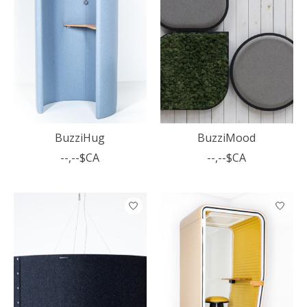
BuzziHug
BuzziMood
--,--$CA
--,--$CA