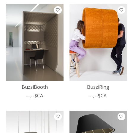
BuzziBooth
BuzziRing
--,--$CA
--,--$CA