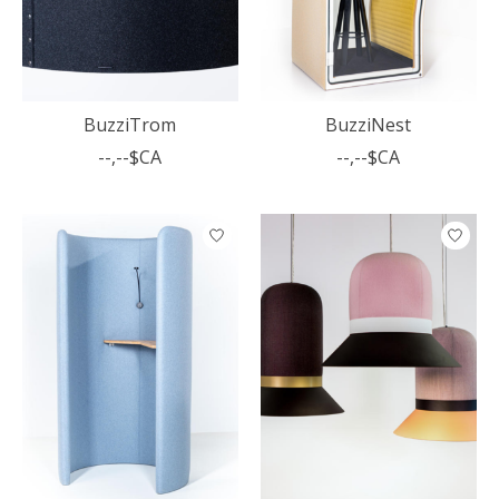
BuzziTrom
BuzziNest
--,--$CA
--,--$CA