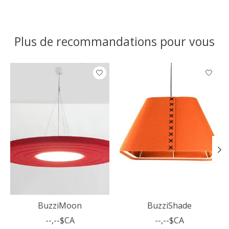
Plus de recommandations pour vous
Articles du carrousel de produits
BuzziMoon
BuzziShade
--,--$CA
--,--$CA