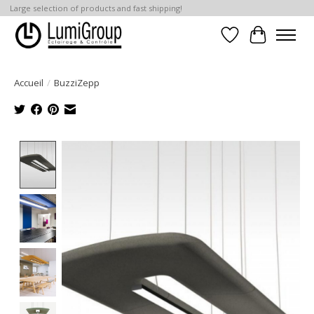
Large selection of products and fast shipping!
Liste de souhait
Panier
Accueil
/
BuzziZepp
Product image slideshow Items