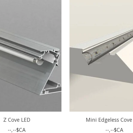
Z Cove LED
Mini Edgeless Cove
--,--$CA
--,--$CA