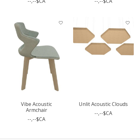
--,--$CA
--,--$CA
Vibe Acoustic
Unlit Acoustic Clouds
Armchair
--,--$CA
--,--$CA