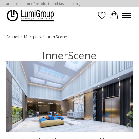
Large selection of products and fast shipping!
Liste de souhait
Panier
Accueil
/
Marques
/
InnerScene
InnerScene