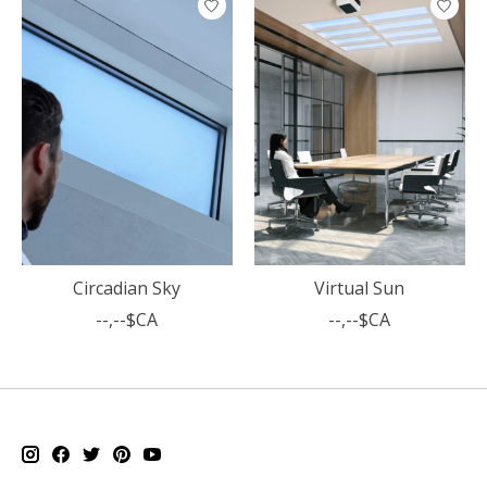
Circadian Sky
Virtual Sun
--,--$CA
--,--$CA