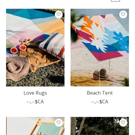
Love Rugs
Beach Tent
--,--$CA
--,--$CA