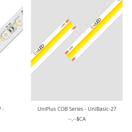
 -
UniPlus COB Series - UniBasic-27
--,--$CA