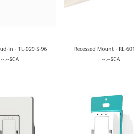
ud-In - TL-029-S-96
Recessed Mount - RL-60
--,--$CA
--,--$CA