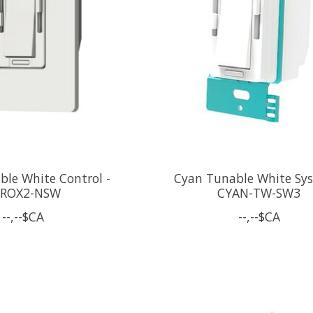
ble White Control -
Cyan Tunable White Sys
EROX2-NSW
CYAN-TW-SW3
--,--$CA
--,--$CA