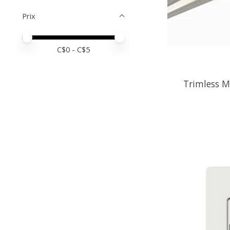
Prix
Prix minimum
Price maximum value
C$
0
- C$
5
Trimless M