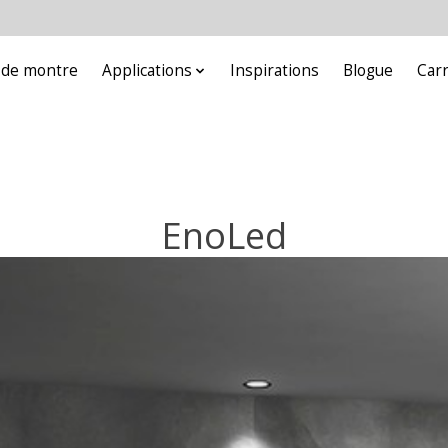
e de montre
Applications
Inspirations
Blogue
Car
EnoLed