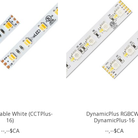
able White (CCTPlus-
DynamicPlus RGBCW
16)
DynamicPlus-16
--,--$CA
--,--$CA