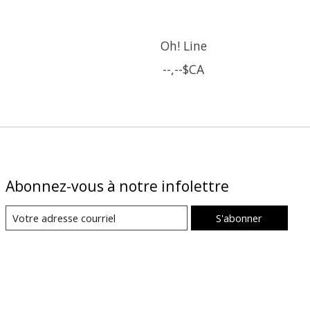
Oh! Line
--,--$CA
Abonnez-vous à notre infolettre
S'abonner