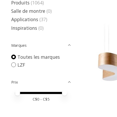
Produits
(1064)
Salle de montre
(0)
Applications
(37)
Inspirations
(0)
Marques
Toutes les marques
LZF
Prix
Prix minimum
Price maximum value
C$
0
- C$
5