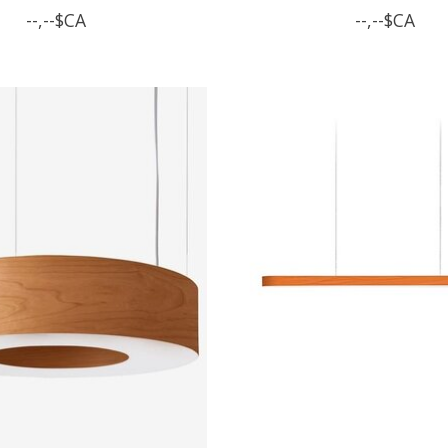
--,--$CA
--,--$CA