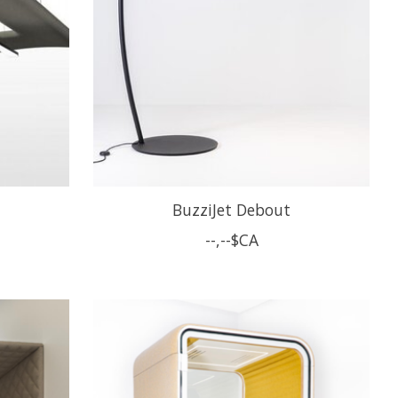
BuzziJet Debout
--,--$CA