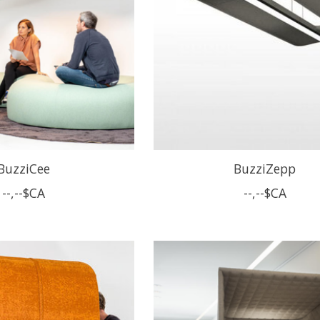
BuzziCee
BuzziZepp
--,--$CA
--,--$CA