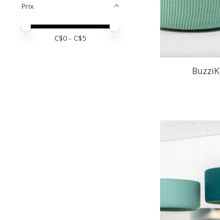
Prix
Prix minimum
Price maximum value
C$
0
- C$
5
BuzziK