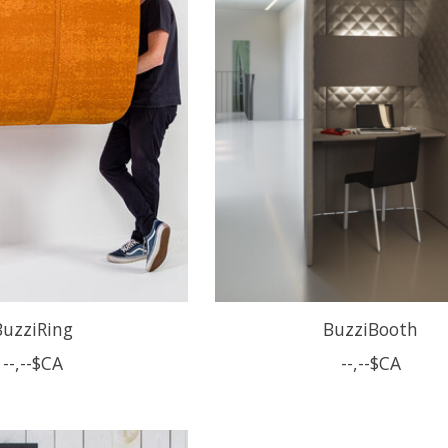
BuzziRing
BuzziBooth
--,--$CA
--,--$CA