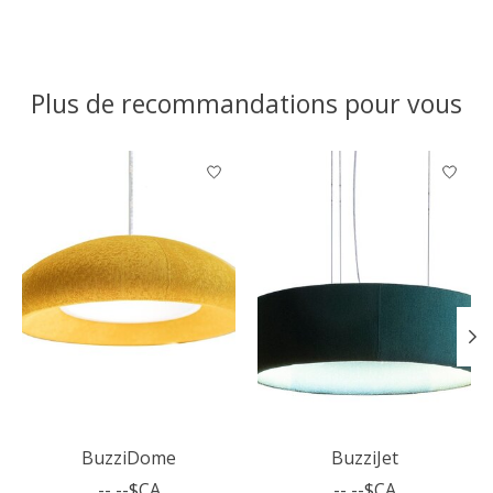
Plus de recommandations pour vous
Articles du carrousel de produits
BuzziDome
BuzziJet
--,--$CA
--,--$CA