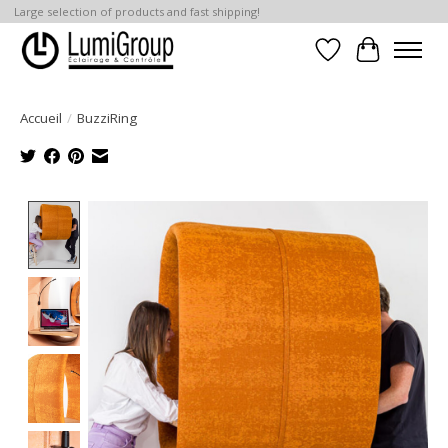
Large selection of products and fast shipping!
Liste de souhait
Panier
Accueil
/
BuzziRing
Product image slideshow Items