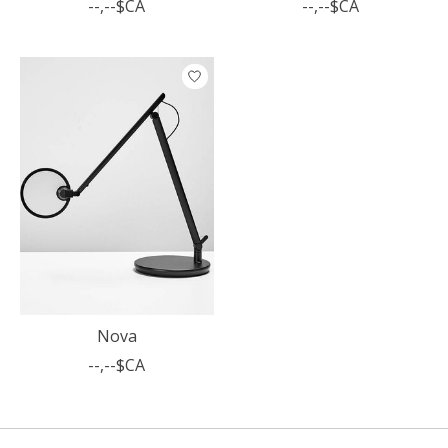
--,--$CA
--,--$CA
Nova
--,--$CA