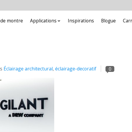
e de montre
Applications
Inspirations
Blogue
Car
ns
Éclairage architectural
,
éclairage-decoratif
0