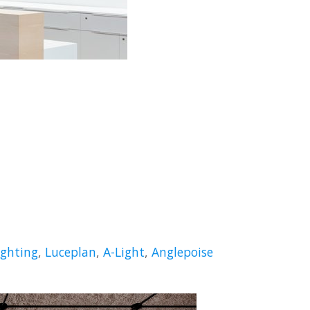
ighting
,
Luceplan
,
A-Light
,
Anglepoise