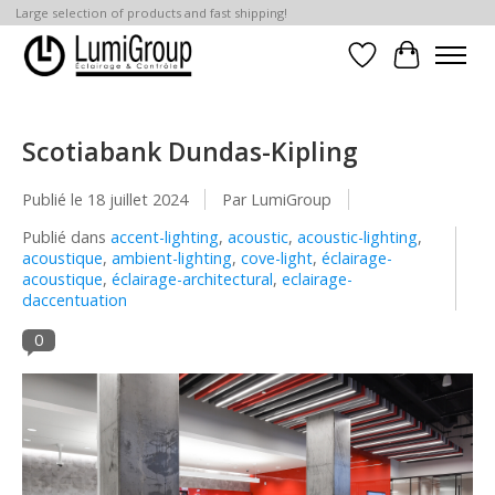
Large selection of products and fast shipping!
Liste de souhait
Panier
Scotiabank Dundas-Kipling
Publié le
18 juillet 2024
Par LumiGroup
Publié dans
accent-lighting
,
acoustic
,
acoustic-lighting
,
acoustique
,
ambient-lighting
,
cove-light
,
éclairage-
acoustique
,
éclairage-architectural
,
eclairage-
daccentuation
0