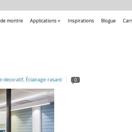
e de montre
Applications
Inspirations
Blogue
Car
e-decoratif
,
Éclairage-rasant
0