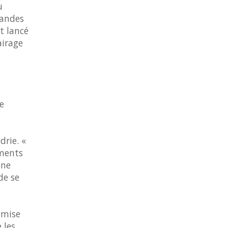
u
randes
t lancé
airage
e
drie. «
éments
une
de se
 mise
 les