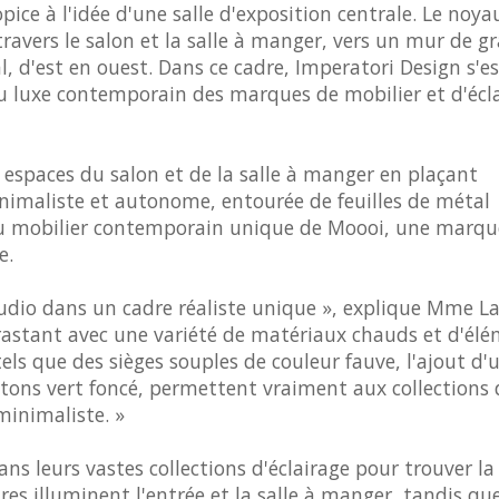
ice à l'idée d'une salle d'exposition centrale. Le noya
ravers le salon et la salle à manger, vers un mur de g
 d'est en ouest. Dans ce cadre, Imperatori Design s'es
u luxe contemporain des marques de mobilier et d'écl
es espaces du salon et de la salle à manger en plaçant
imaliste et autonome, entourée de feuilles de métal
 du mobilier contemporain unique de Moooi, une marqu
e.
tudio dans un cadre réaliste unique », explique Mme La
astant avec une variété de matériaux chauds et d'él
els que des sièges souples de couleur fauve, l'ajout d'
x tons vert foncé, permettent vraiment aux collections 
minimaliste. »
ans leurs vastes collections d'éclairage pour trouver la
s illuminent l'entrée et la salle à manger, tandis que