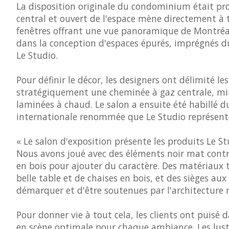
La disposition originale du condominium était prop
central et ouvert de l'espace mène directement à t
fenêtres offrant une vue panoramique de Montréal,
dans la conception d'espaces épurés, imprégnés d
Le Studio.
Pour définir le décor, les designers ont délimité l
stratégiquement une cheminée à gaz centrale, min
laminées à chaud. Le salon a ensuite été habillé
internationale renommée que Le Studio représent
« Le salon d'exposition présente les produits Le S
Nous avons joué avec des éléments noir mat contr
en bois pour ajouter du caractère. Des matériaux t
belle table et de chaises en bois, et des sièges au
démarquer et d'être soutenues par l'architecture 
Pour donner vie à tout cela, les clients ont puisé d
en scène optimale pour chaque ambiance. Les lustre