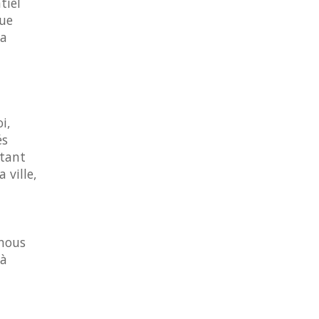
tiel
que
la
i,
és
stant
 ville,
 nous
 à