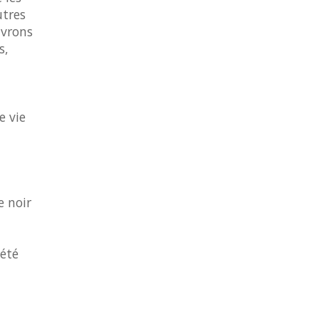
utres
uvrons
s,
e vie
e noir
 été