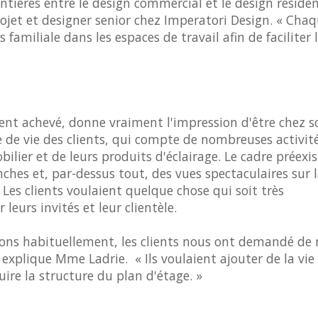
ntières entre le design commercial et le design résiden
rojet et designer senior chez Imperatori Design. « Cha
amiliale dans les espaces de travail afin de faciliter 
t achevé, donne vraiment l'impression d'être chez so
e de vie des clients, qui compte de nombreuses activit
ilier et de leurs produits d'éclairage. Le cadre préexi
hes et, par-dessus tout, des vues spectaculaires sur la
Les clients voulaient quelque chose qui soit très
eurs invités et leur clientèle.
isons habituellement, les clients nous ont demandé de
 explique Mme Ladrie. « Ils voulaient ajouter de la vie
uire la structure du plan d'étage. »