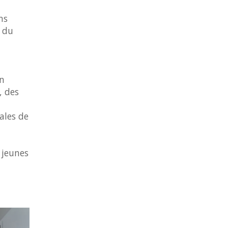
ns
r du
on
, des
ales de
 jeunes