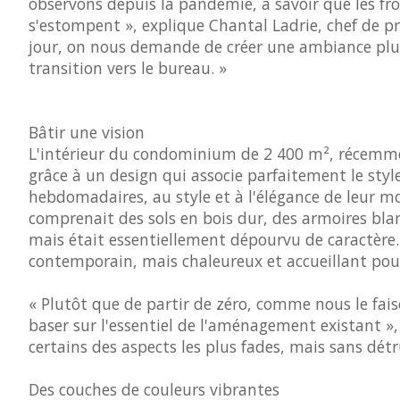
observons depuis la pandémie, à savoir que les fro
s'estompent », explique Chantal Ladrie, chef de p
jour, on nous demande de créer une ambiance plus f
transition vers le bureau. »
Bâtir une vision
L'intérieur du condominium de 2 400 m², récemmen
grâce à un design qui associe parfaitement le styl
hebdomadaires, au style et à l'élégance de leur mob
comprenait des sols en bois dur, des armoires blanc
mais était essentiellement dépourvu de caractère. 
contemporain, mais chaleureux et accueillant pour l
« Plutôt que de partir de zéro, comme nous le fa
baser sur l'essentiel de l'aménagement existant »,
certains des aspects les plus fades, mais sans détr
Des couches de couleurs vibrantes