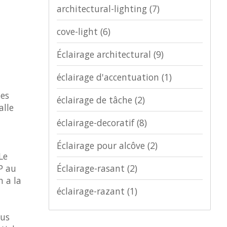
architectural-lighting
(7)
cove-light
(6)
Éclairage architectural
(9)
éclairage d'accentuation
(1)
des
éclairage de tâche
(2)
alle
éclairage-decoratif
(8)
Éclairage pour alcôve
(2)
Le
Éclairage-rasant
(2)
P au
n a la
éclairage-razant
(1)
ous