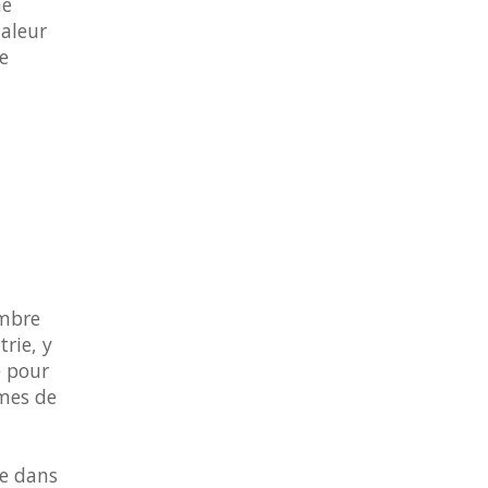
ne
haleur
e
ombre
rie, y
e pour
rmes de
ce dans