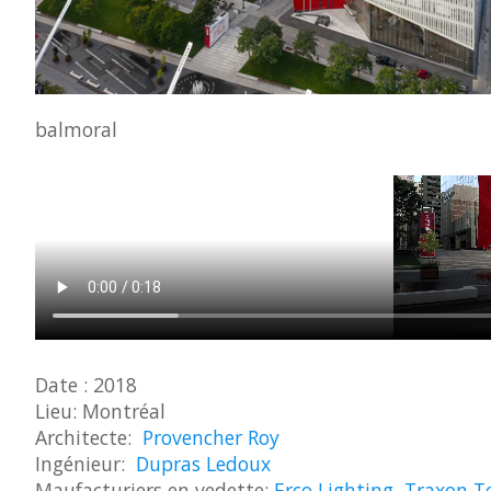
balmoral
Date : 2018
Lieu: Montréal
Architecte:
Provencher Roy
Ingénieur:
Dupras Ledoux
Maufacturiers en vedette:
Erco Lighting
,
Traxon T