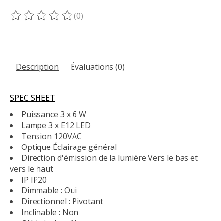
(0)
Ce produit est évalué à
0
sur 5
Description
Évaluations (0)
SPEC SHEET
Puissance 3 x 6 W
Lampe 3 x E12 LED
Tension 120VAC
Optique Éclairage général
Direction d'émission de la lumière Vers le bas et
vers le haut
IP IP20
Dimmable : Oui
Directionnel : Pivotant
Inclinable : Non