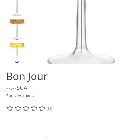
Bon Jour
--,--$CA
Sans les taxes
(0)
Ce produit est évalué à
0
sur 5