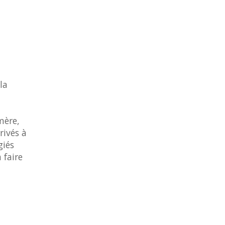
la
mère,
rivés à
giés
 faire