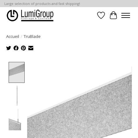
Large selection of products and fast shipping!
Liste de souhait
Panier
Accueil
/
TruBlade
Product image slideshow Items