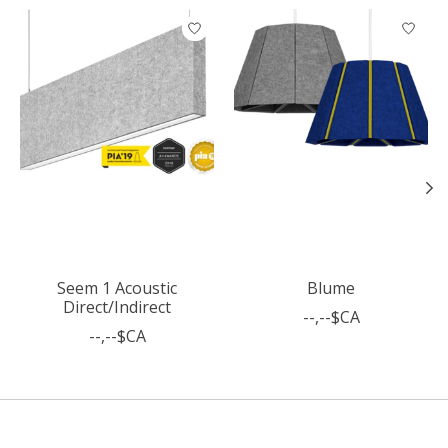
Articles du carrousel de produits
Seem 1 Acoustic
Blume
Direct/Indirect
--,--$CA
--,--$CA