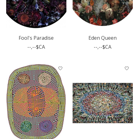
Fool's Paradise
Eden Queen
--,--$CA
--,--$CA