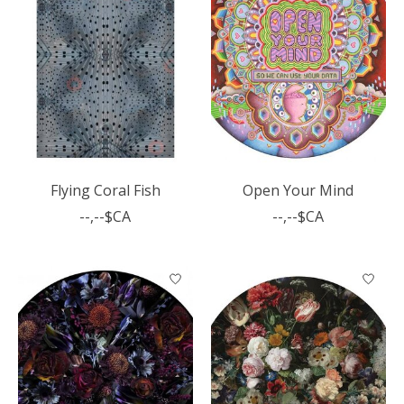
Flying Coral Fish
Open Your Mind
--,--$CA
--,--$CA