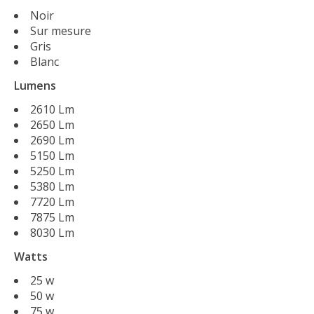
Noir
Sur mesure
Gris
Blanc
Lumens
2610 Lm
2650 Lm
2690 Lm
5150 Lm
5250 Lm
5380 Lm
7720 Lm
7875 Lm
8030 Lm
Watts
25 w
50 w
75 w