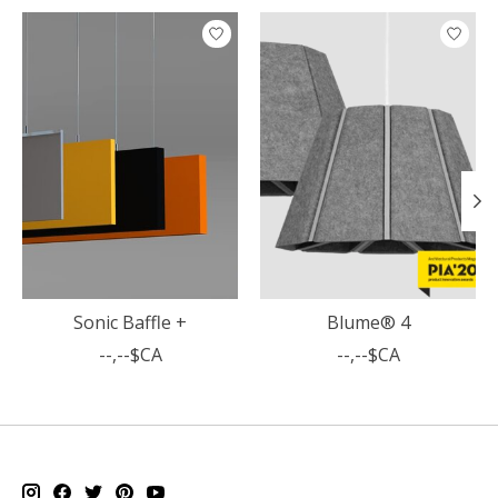
Articles du carrousel de produits
Sonic Baffle +
Blume® 4
--,--$CA
--,--$CA