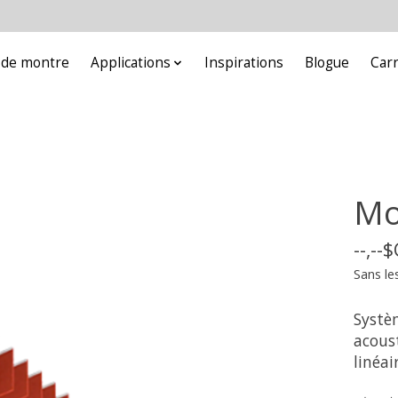
e de montre
Applications
Inspirations
Blogue
Car
Mo
--,--
Sans le
Systè
acous
linéa