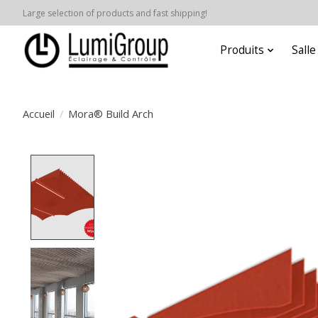
Large selection of products and fast shipping!
Produits
Sall
Accueil
/
Mora® Build Arch
Product image slideshow Items