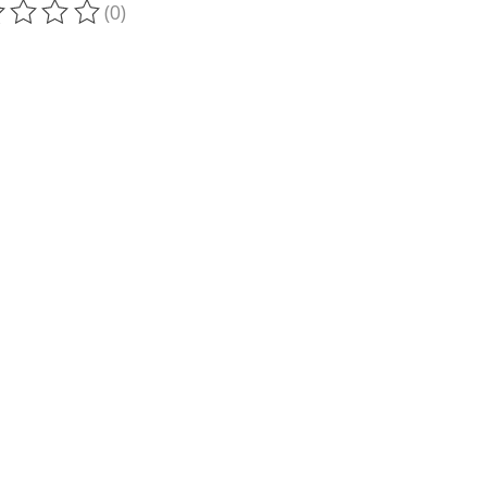
(0)
oduit est évalué à
0
sur 5