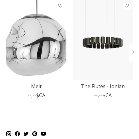
Articles du carrousel de produits
Melt
The Flutes - Ionian
--,--$CA
--,--$CA