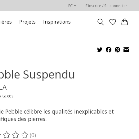
FC
S’inscrire / Se connecter
rières
Projets
Inspirations
bble Suspendu
$CA
s taxes
ie Pebble célèbre les qualités inexplicables et
iques des pierres.
(0)
oduit est évalué à
0
sur 5