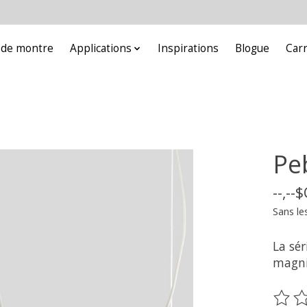
e de montre
Applications
Inspirations
Blogue
Car
Pe
--,--
Sans le
La sér
magnif
Ce pr