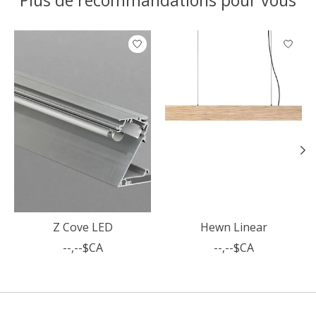
Plus de recommandations pour vous
Articles du carrousel de produits
Z Cove LED
Hewn Linear
--,--$CA
--,--$CA