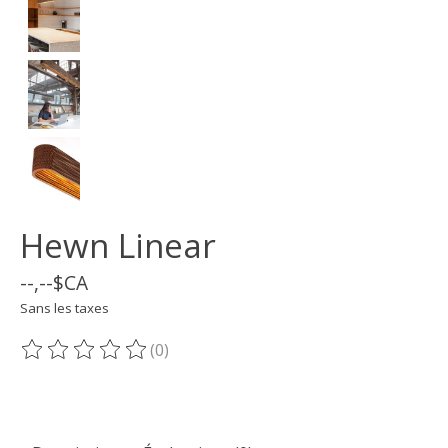
Hewn Linear
--,--$CA
Sans les taxes
(0)
Ce produit est évalué à
0
sur 5