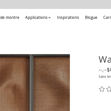
e de montre
Applications
Inspirations
Blogue
Car
Wa
--,--
Sans le
Ce pr