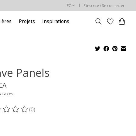
FC
S’inscrire / Se connecter
rières
Projets
Inspirations
ve Panels
$CA
s taxes
(0)
oduit est évalué à
0
sur 5