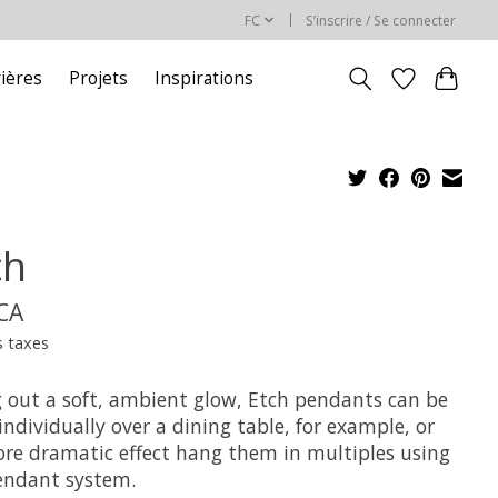
FC
S’inscrire / Se connecter
rières
Projets
Inspirations
ch
$CA
s taxes
g out a soft, ambient glow, Etch pendants can be
ndividually over a dining table, for example, or
ore dramatic effect hang them in multiples using
endant system.