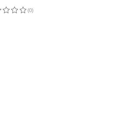
(0)
oduit est évalué à
0
sur 5