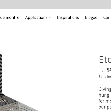
e de montre
Applications
Inspirations
Blogue
Car
Et
--,--
Sans le
Givin
hung i
for m
our p