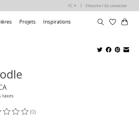
FC
S’inscrire / Se connecter
rières
Projets
Inspirations
odle
$CA
s taxes
(0)
oduit est évalué à
0
sur 5