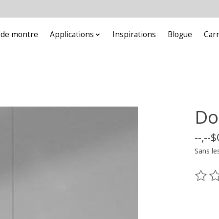
e de montre
Applications
Inspirations
Blogue
Car
Do
--,--
Sans le
Ce pr