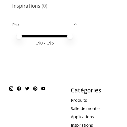
Inspirations
(0)
Prix
Prix minimum
Price maximum value
C$
0
- C$
5
Catégories
Produits
Salle de montre
Applications
Inspirations