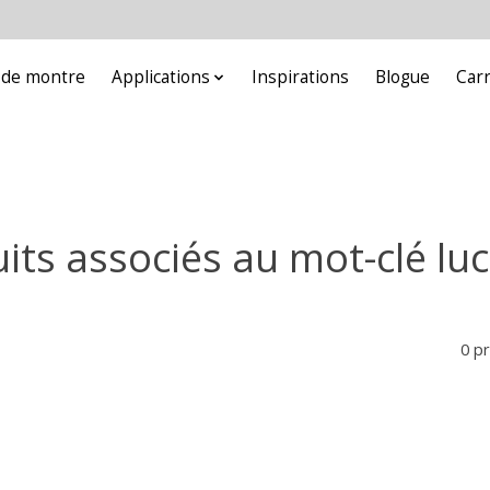
e de montre
Applications
Inspirations
Blogue
Car
its associés au mot-clé lu
0 p