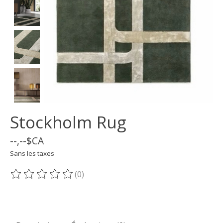
Stockholm Rug
--,--$CA
Sans les taxes
(0)
Ce produit est évalué à
0
sur 5