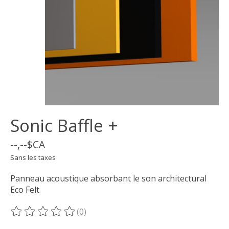
Sonic Baffle +
--,--$CA
Sans les taxes
Panneau acoustique absorbant le son architectural
Eco Felt
(0)
Ce produit est évalué à
0
sur 5