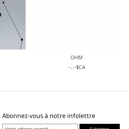
OHM
--,--$CA
Abonnez-vous à notre infolettre
S'abonner