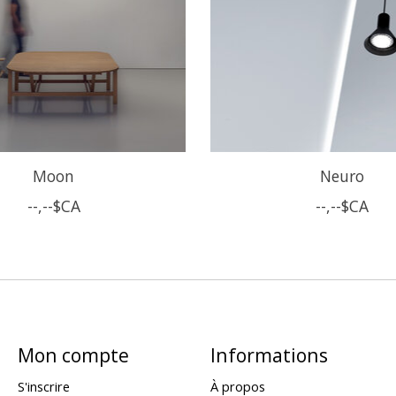
Moon
Neuro
--,--$CA
--,--$CA
Mon compte
Informations
S'inscrire
À propos