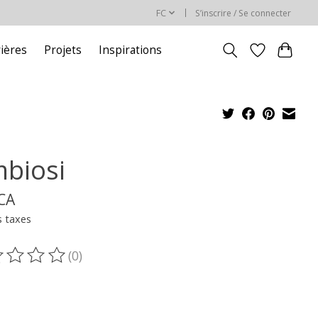
FC
S’inscrire / Se connecter
rières
Projets
Inspirations
mbiosi
$CA
s taxes
(0)
oduit est évalué à
0
sur 5