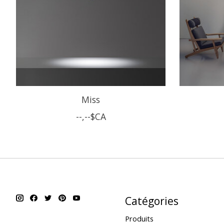
Miss
--,--$CA
Catégories
Produits