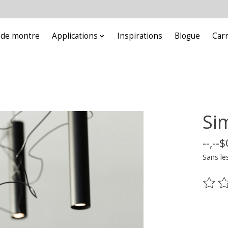
e de montre
Applications
Inspirations
Blogue
Car
Si
--,--
Sans le
Ce pr