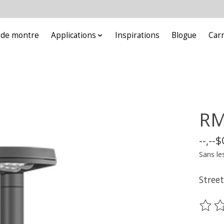
e de montre
Applications
Inspirations
Blogue
Car
RM
--,--
Sans le
Street
Ce pr