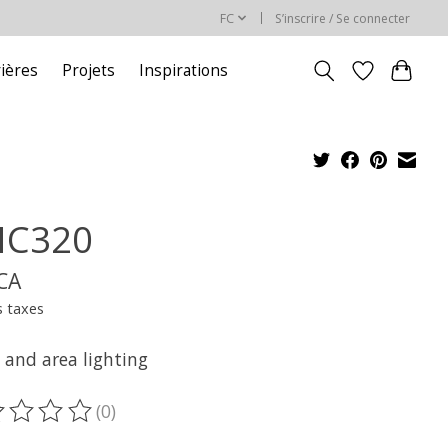
FC
S’inscrire / Se connecter
rières
Projets
Inspirations
C320
$CA
s taxes
 and area lighting
(0)
oduit est évalué à
0
sur 5