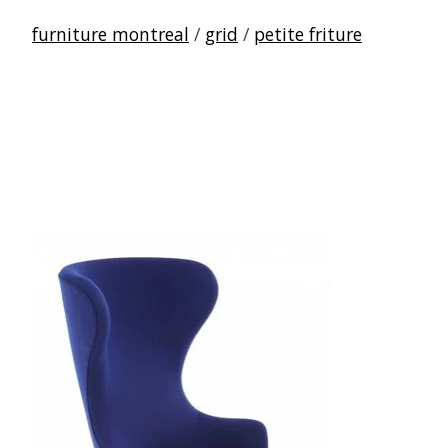
furniture montreal
/
grid
/
petite friture
Articles du carrousel de produits