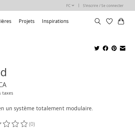
FC
S’inscrire / Se connecter
rières
Projets
Inspirations
id
$CA
s taxes
en un système totalement modulaire.
(0)
oduit est évalué à
0
sur 5