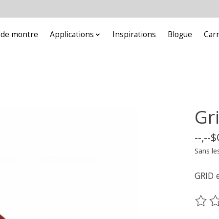
e de montre
Applications
Inspirations
Blogue
Car
Gr
--,--
Sans le
GRID 
Ce pr