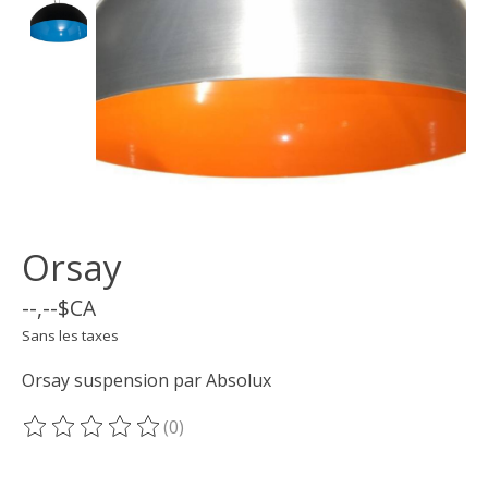
Orsay
--,--$CA
Sans les taxes
Orsay suspension par Absolux
(0)
Ce produit est évalué à
0
sur 5