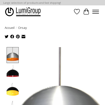
Large selection of products and fast shipping!
Liste de souhait
Panier
Accueil
/
Orsay
Product image slideshow Items