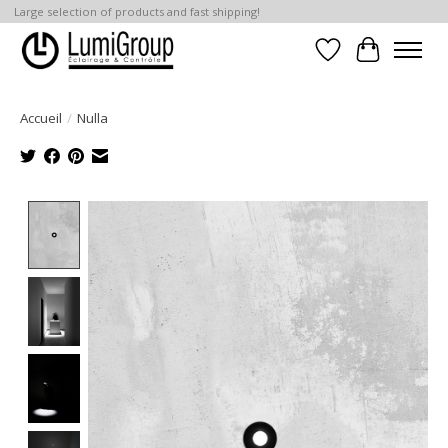
Large selection of products and fast shipping!
Liste de souhait
Panier
Accueil
/
Nulla
Product image slideshow Items