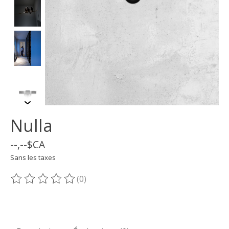
Nulla
--,--$CA
Sans les taxes
(0)
Ce produit est évalué à
0
sur 5